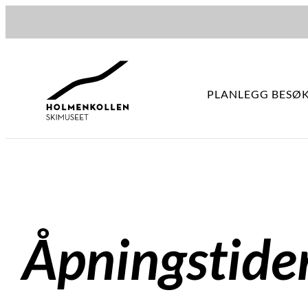
Hopp
til
innhold
PLANLEGG BESØ
Åpningstide