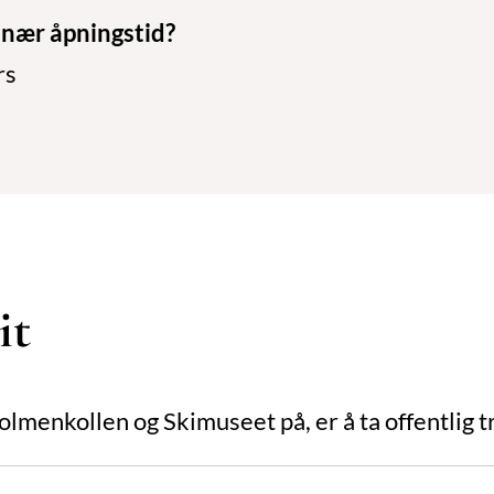
inær åpningstid?
rs
it
lmenkollen og Skimuseet på, er å ta offentlig t