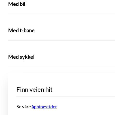
Med bil
Med t-bane
Med sykkel
Finn veien hit
Se våre
åpningstider
.