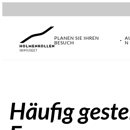
Hopp
til
innhold
PLANEN SIE IHREN
A
BESUCH
N
Häufig geste