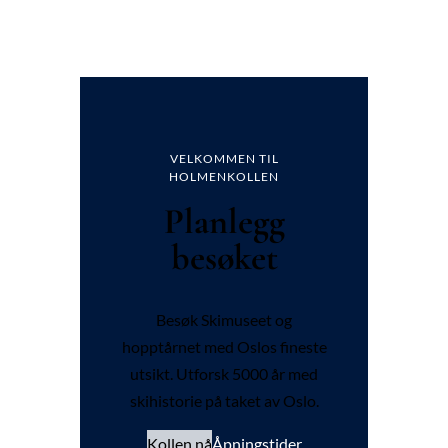
VELKOMMEN TIL
HOLMENKOLLEN
Planlegg
besøket
Besøk Skimuseet og
hopptårnet med Oslos fineste
utsikt. Utforsk 5000 år med
skihistorie på taket av Oslo.
Kollen nå
Åpningstider