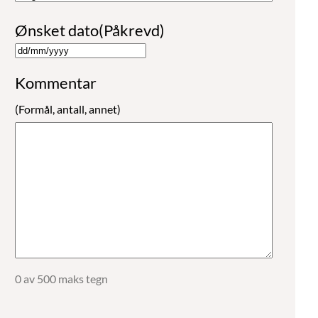
Ønsket dato
(Påkrevd)
D
Kommentar
D
(Formål, antall, annet)
s
l
a
s
h
M
M
0 av 500 maks tegn
s