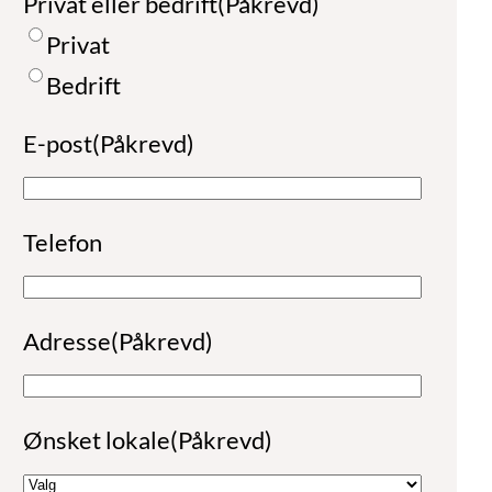
Privat eller bedrift
(Påkrevd)
a
Privat
v
Bedrift
n
E-post
(Påkrevd)
Telefon
Adresse
(Påkrevd)
Ønsket lokale
(Påkrevd)