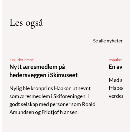
Les også
Se alle nyheter
Ekslusivt intervju
Populær bane
Nytt æresmedlem på
En av ve
hedersveggen i Skimuseet
Med sin un
frisbeegol
Nylig ble kronprins Haakon utnevnt
verdens m
som æresmedlem i Skiforeningen, i
godt selskap med personer som Roald
Amundsen og Fridtjof Nansen.