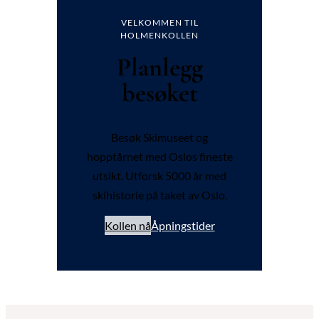
VELKOMMEN TIL
HOLMENKOLLEN
Planlegg
besøket
Besøk Skimuseet og
hopptårnet med Oslos fineste
utsikt. Utforsk 5000 år med
skihistorie på taket av Oslo.
Kollen nå
Åpningstider