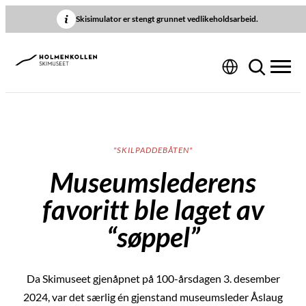
Hopp
Skisimulator er stengt grunnet vedlikeholdsarbeid.
til
innhold
"SKILPADDEBÅTEN"
Museumslederens
favoritt ble laget av
“søppel”
Da Skimuseet gjenåpnet på 100-årsdagen 3. desember
2024, var det særlig én gjenstand museumsleder Åslaug